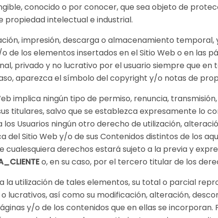
ngible, conocido o por conocer, que sea objeto de protecc
propiedad intelectual e industrial.
ación, impresión, descarga o almacenamiento temporal, y
/o de los elementos insertados en el Sitio Web o en las 
l, privado y no lucrativo por el usuario siempre que en t
aso, aparezca el símbolo del copyright y/o notas de propie
eb implica ningún tipo de permiso, renuncia, transmisión, l
us titulares, salvo que se establezca expresamente lo co
 los Usuarios ningún otro derecho de utilización, alteraci
a del Sitio Web y/o de sus Contenidos distintos de los a
de cualesquiera derechos estará sujeto a la previa y exp
A_CLIENTE
o, en su caso, por el tercero titular de los de
a utilización de tales elementos, su total o parcial rep
 o lucrativos, así como su modificación, alteración, desc
páginas y/o de los contenidos que en ellas se incorporan. P