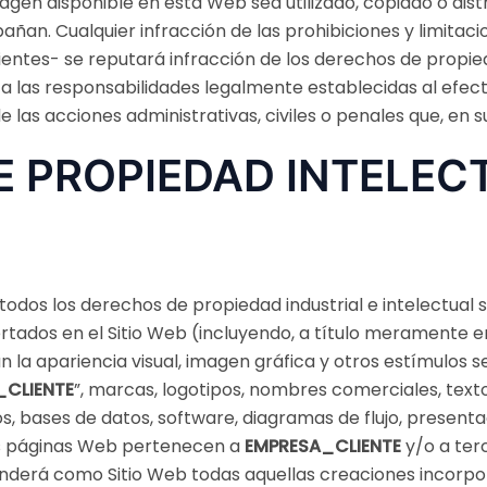
magen disponible en esta Web sea utilizado, copiado o di
ñan. Cualquier infracción de las prohibiciones y limitac
ientes- se reputará infracción de los derechos de propied
 a las responsabilidades legalmente establecidas al efec
de las acciones administrativas, civiles o penales que, en
 PROPIEDAD INTELEC
todos los derechos de propiedad industrial e intelectual 
tados en el Sitio Web (incluyendo, a título meramente enu
la apariencia visual, imagen gráfica y otros estímulos s
_CLIENTE
”, marcas, logotipos, nombres comerciales, texto
os, bases de datos, software, diagramas de flujo, present
as páginas Web pertenecen a
EMPRESA_CLIENTE
y/o a ter
enderá como Sitio Web todas aquellas creaciones incorpo