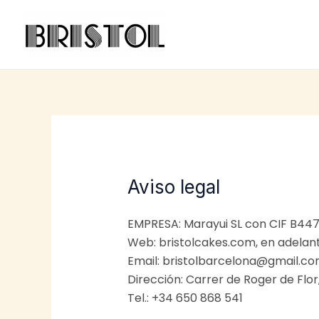
Ir
al
contenido
Aviso legal
EMPRESA: Marayui SL con CIF B44
Web: bristolcakes.com, en adela
Email: bristolbarcelona@gmail.c
Dirección: Carrer de Roger de Flor
Tel.: +34 650 868 541