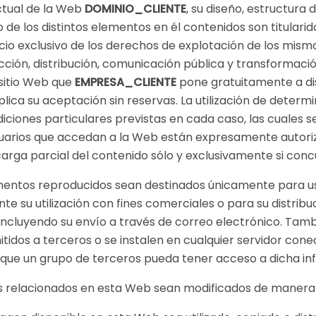
ctual de la Web
DOMINIO_CLIENTE
, su diseño, estructura
de los distintos elementos en él contenidos son titulari
io exclusivo de los derechos de explotación de los mismo
cción, distribución, comunicación pública y transformaci
 sitio Web que
EMPRESA_CLIENTE
pone gratuitamente a dis
mplica su aceptación sin reservas. La utilización de determ
ndiciones particulares previstas en cada caso, las cuales
usuarios que accedan a la Web están expresamente autoriz
carga parcial del contenido sólo y exclusivamente si conc
ementos reproducidos sean destinados únicamente para uso
e su utilización con fines comerciales o para su distribu
ncluyendo su envío a través de correo electrónico. Tamb
tidos a terceros o se instalen en cualquier servidor con
a que un grupo de terceros pueda tener acceso a dicha in
os relacionados en esta Web sean modificados de manera