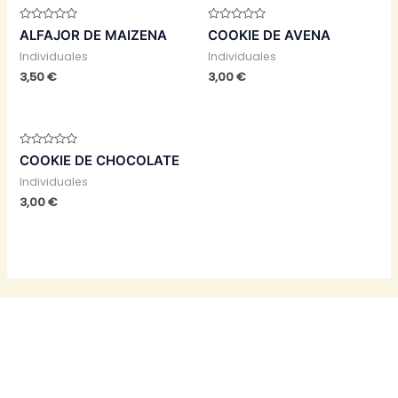
Valorado
Valorado
ALFAJOR DE MAIZENA
COOKIE DE AVENA
con
con
0
0
Individuales
Individuales
de
de
5
5
3,50
€
3,00
€
Valorado
COOKIE DE CHOCOLATE
con
0
Individuales
de
5
3,00
€