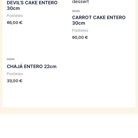
Valorado
DEVIL’S CAKE ENTERO
con
30cm
0
de
Pasteles
5
Valorado
CARROT CAKE ENTERO
con
65,00
€
30cm
0
de
Pasteles
5
60,00
€
Valorado
CHAJÁ ENTERO 22cm
con
0
Pasteles
de
5
33,00
€