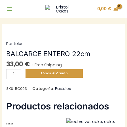
Ir
0,00
€
al
Main
contenido
Menu
Pasteles
BALCARCE ENTERO 22cm
33,00
€
+ Free Shipping
BALCARCE
Añadir Al Carrito
ENTERO
22cm
SKU:
BC003
Categoría:
Pasteles
cantidad
Productos relacionados