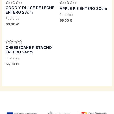
Valorado
Valorado
COCO Y DULCE DE LECHE
APPLE PIE ENTERO 30cm
con
con
ENTERO 28cm
0
0
Pasteles
de
de
Pasteles
5
5
55,00
€
60,00
€
Valorado
CHEESECAKE PISTACHO
con
ENTERO 24cm
0
de
Pasteles
5
55,00
€