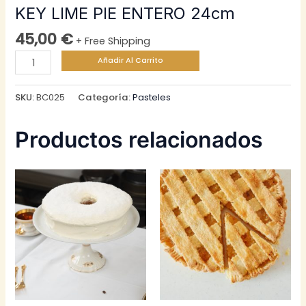
KEY LIME PIE ENTERO 24cm
45,00
€
+ Free Shipping
KEY
Añadir Al Carrito
LIME
PIE
SKU:
BC025
Categoría:
Pasteles
ENTERO
24cm
Productos relacionados
cantidad