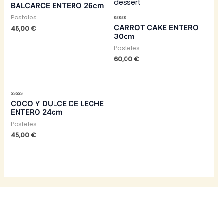
Valorado
BALCARCE ENTERO 26cm
con
0
Pasteles
de
5
Valorado
CARROT CAKE ENTERO
45,00
€
con
30cm
0
de
Pasteles
5
60,00
€
Valorado
COCO Y DULCE DE LECHE
con
ENTERO 24cm
0
de
Pasteles
5
45,00
€