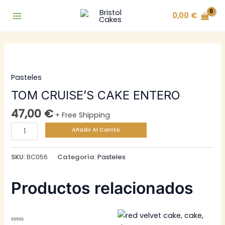
Ir
0,00
€
al
Main
contenido
Menu
Pasteles
TOM CRUISE’S CAKE ENTERO
47,00
€
+ Free Shipping
TOM
Añadir Al Carrito
CRUISE'S
CAKE
SKU:
BC056
Categoría:
Pasteles
ENTERO
cantidad
Productos relacionados